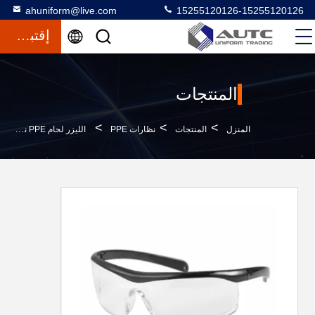
ahuniform@live.com
15255120126-15255120126
إقتباس
المنتجات
>
>
>
المنزل
المنتجات
نظارات PPE
الليزر لحام PPE نظارات واقية نظارات حماية العمال ODM