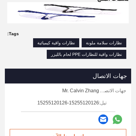
Tags:
نظارات سلامة ملونة
نظارات واقية كيميائية
نظارات واقية للنظارات PPE لحام بالليزر
جهات الاتصال
جهات الاتصال:
Mr. Calvin Zhang
تيل:
15255120126-15255120126