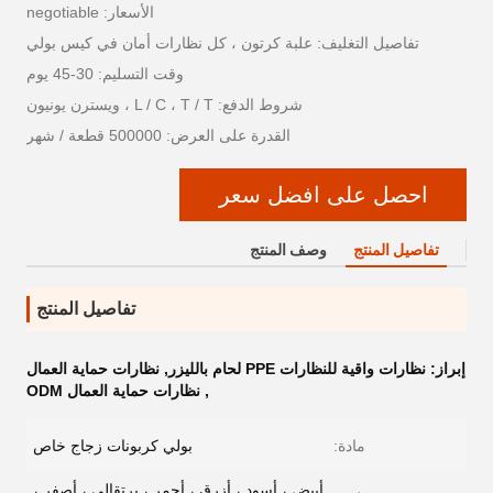
الأسعار: negotiable
تفاصيل التغليف: علبة كرتون ، كل نظارات أمان في كيس بولي
وقت التسليم: 30-45 يوم
شروط الدفع: L / C ، T / T ، ويسترن يونيون
القدرة على العرض: 500000 قطعة / شهر
احصل على افضل سعر
تفاصيل المنتج
وصف المنتج
تفاصيل المنتج
إبراز:
نظارات واقية للنظارات PPE لحام بالليزر
,
نظارات حماية العمال
,
نظارات حماية العمال ODM
مادة:
بولي كربونات زجاج خاص
أبيض ، أسود ، أزرق ، أحمر ، برتقالي ، أصفر ،