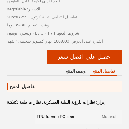
الحد الأدنى لكمية: قابل للتفاوض
الأسعار: negotiable
تفاصيل التغليف: علبة كرتون ، 50pcs / ctn
وقت التسليم: 30-35 يوما
شروط الدفع: L / C ، T / T ، ويسترن يونيون
القدرة على العرض: 100،000 جهاز كمبيوتر شخصى / شهر
احصل على افضل سعر
تفاصيل المنتج
وصف المنتج
تفاصيل المنتج
إبراز:
نظارات للرؤية الليلية العسكرية
,
نظارات طبية تكتيكية
TPU frame +PC lens
Material: