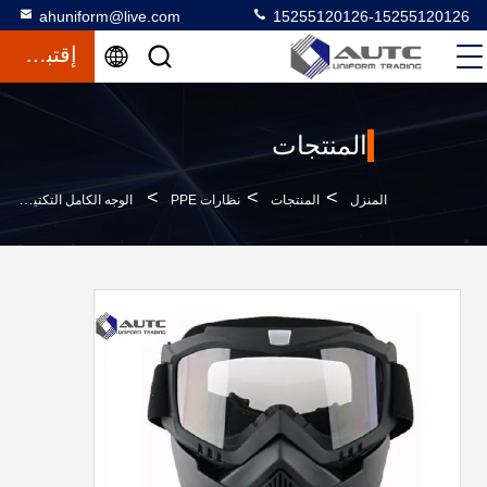
ahuniform@live.com
15255120126-15255120126
إقتباس
المنتجات
>
>
>
المنزل
المنتجات
نظارات PPE
الوجه الكامل التكتيكية العسكرية نظارات TPU TPU شبكي صامد للريح تنفس