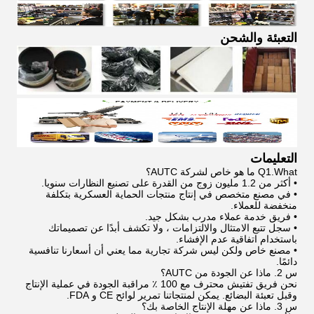
التعبئة والشحن
التعليمات
Q1.What ما هو خاص لشركة AUTC؟
• أكثر من 1.2 مليون زوج من القدرة على تصنيع النظارات سنويا.
• في مصنع متخصص في إنتاج منتجات الحماية العسكرية بتكلفة
منخفضة للعملاء.
• فريق خدمة عملاء مدرب بشكل جيد.
• سجل تتبع الامتثال والالتزامات ، ولا تكشف أبدًا عن تصميماتك
باستخدام اتفاقية عدم الإفشاء.
• مصنع خاص ولكن ليس شركة تجارية مما يعني أن أسعارنا تنافسية
دائمًا.
س 2. ماذا عن الجودة من AUTC؟
نحن فريق تفتيش محترف مع 100 ٪ مراقبة الجودة في عملية الإنتاج
وقبل تعبئة البضائع. يمكن لمنتجاتنا تمرير لوائح CE و FDA.
س 3. ماذا عن مهلة الإنتاج الخاصة بك؟