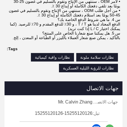
• لأمر OEM ، سننتهي من الإنتاج ونقوم بالتسليم في غضون 25-30
يومًا بعد تلقي دفعتك الكاملة أو إيداع 30 ٪.
• من أجل طلب ODM ، سننتهي من الإنتاج ونقوم بالتسليم في غضون
45-50 يومًا بعد استلام دفعتك الكاملة أو إيداع 30 ٪.
س 4. ما هي شروط الدفع الخاصة بك؟
الدفع المعتاد لدينا هو T / T ، و 30٪ للدفع المقدم و 70٪ للرصيد. (كما
يمكنك اختيار L / C إذا كنت تريد)
س 5. هل يمكننا صنع شعارنا الخاص على المنتج؟
بالتأكيد ، يمكن صنع شعار العملاء بالليزر أو الطباعة أو المعدن ، إلخ.
Tags:
نظارات سلامة ملونة
نظارات واقية كيميائية
نظارات للرؤية الليلية العسكرية
جهات الاتصال
جهات الاتصال:
Mr. Calvin Zhang
تيل:
15255120126-15255120126