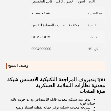
اللون:
أسود ، أخضر ، كاكي ، قابل للتخصيص
نوع العدسة:
شبكة معدنية
خاصية:
مكافحة الضباب ، المضادة للخدش
الخدمات:
OEM / ODM
كود HS:
9004909000
وصف المنتج
tpu يندبروف المراجعة التكتيكية الادسنس شبكة
معدنية نظارات السلامة العسكرية
ميزة المنتجات
توفر بنية شبكية معدنية قابلة للامتصاص وذات جودة عالية
حماية قوية.
شريحة معدنية شبكية توفر حماية نقطية لعينيك وتمنع