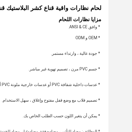
لحام نظارات واقية قناع كشر البلاستيك قنا
مزايا نظارات اللحام
* وافق ANSI & CE. 
* OEM و ODM 
* جودة عالية ، وارتداء مستمر. 
* جسم PVC مرن ، تصميم تهوية غير مباشر. 
* عدسات داخلية شفافة PVC أو عدسات خارجية ملونة PVC أو نظارات ملونة. 
* تصميم قلاب مع وضع قفل مفتوح وإغلاق ، سهل الاستخدام. 
* يمكن أن يتغير اللون حسب الطلب الخاص بك. 
* الوظائف: مضاد للتأثير ، مضاد-
دفقة
،مضاد-
غبار،
مضاد للخدش