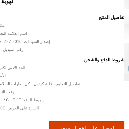
تهوية 
تفاصيل المنتج
مكا
اسم العلامة التجارية: 
إصدار الشهادات: CE EN166, ANSI Z87-2010
رقم الموديل: AUTC-ABL-435
شروط الدفع والشحن
الحد الأدنى لكم
الأسعار:
تفاصيل التغليف: علبة كرتون ، كل نظارات السلا
وقت التسليم: 30
شروط الدفع: L / C ، T / T ، ويسترن يونيون
القدرة على العرض: 500000PCS / شهر
احصل على افضل سعر