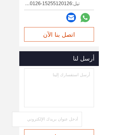
تيل:
15255120126-15255120126
اتصل بنا الآن
أرسل لنا