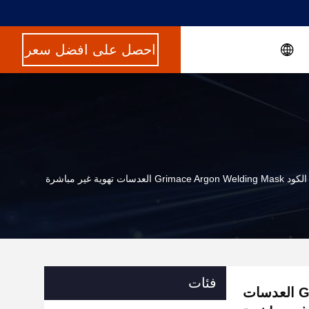
احصل على افضل سعر
Gri العدسات تهوية غير مباشرة
فئات
متوسط ​​الكود Grimace Argon Welding Mask العدسات