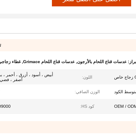
ت
براز:
عدسات قناع اللحام بالأرجون
,
عدسات قناع اللحام Grimace
,
غطاء زجاجي لحام
أبيض ، أسود ، أزرق ، أحمر ، بر
اللون:
أصفر ، فضي 
توسط ​​الكود
الوزن الصافي:
7
OEM / OD
كود HS:
09000