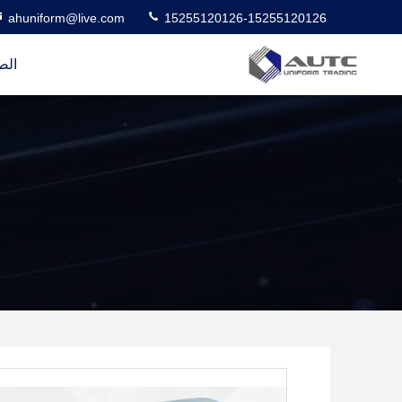
ahuniform@live.com
15255120126-15255120126
الص