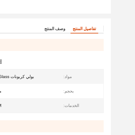
تفاصيل المنتج
وصف المنتج
إ
مواد:
بولي كربونات Glass زجاج خاص
بحجم:
م
الخدمات:
M