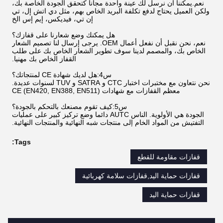
نعم.يمكننا أن نرسل لك عينة واحدة مجانا كتحقق الجودة الخاصة بك،
ولكن العميل يحتاج لدفع تكلفة البريد الخاص بهم، مثل دي اتش إل، تي
إن تي، فيديكس، إيم إس الخ
هل يمكنك وضع شعارنا على قفازك؟
نعم، نحن نقبل أن نفعل أعمال OEM. يرجى إرسال لنا تصميم الشعار
الخاص بك، والمصمم لدينا سوف تطوير الشعار الخاص بك على طلب
القفاز الخاص بك مهنيا.
س4:هل لديك شهادة CE لمنتجاتك؟
نحن نتعاون مع مختبرات اختبار CTC و SATRA و TUV لسنوات عديدة.
معظم القفازات مع شهادات CE (EN420, EN388, EN511)
س5:كيف تقوم مصنعك بالتحكم بالجودة؟
الجودة هي الأولوية. الناس AUTC دائما وضع تركيز كبير على عمليات
التفتيش من المواد الخام إلى منتجات شبه النهائية والمنتجات النهائية.
Tags:
قفازات مقاومة للقطع
قفازات حماية اليد,قفازات سلامة كهربائية
قفازات حماية اليد