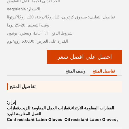
الحد الأدنى لكمية: قابل للتفاوض
الأسعار: negotiable
تفاصيل التغليف: صندوق كرتوني، 12 زوجًا/دزينة، 120 زوجًا/كرتونًا
وقت التسليم: 20-25 يوما
شروط الدفع: L/C، T/T، ويسترن يونيون
القدرة على العرض: 5,0000 زوج/يوم
احصل على افضل سعر
تفاصيل المنتج
وصف المنتج
تفاصيل المنتج
إبراز:
القفازات المقاومة للارتداء,قفازات العمل المقاومة للزيت,قفازات
العمل المقاومة للبرد
Cold resistant Labor Gloves
,
Oil resistant Labor Gloves
,