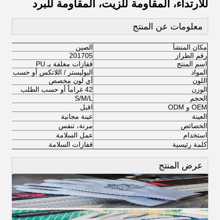
للارتداء، المقاومة للزيت، المقاومة للبرد
معلومات عن المنتج
مكان المنشأ
الصين
رقم الطراز
201705
اسم المنتج
قفازات مغلفة بـ PU
المواد
البوليستر / اللاتكس أو حسب الط
اللون
أي لون مخصص
الوزن
42 غراماً أو حسب الطلب
الحجم
S/M/L
OEM و ODM
اقبل
العينة
عينة مجانية
الخصائص
مرنة، تنفس
استخدام
عمل السلامة
كلمة رئيسية
قفازات السلامة
عرض المنتج