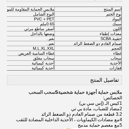
اسم المنتج
ملابس الحماية المقاومة للمواد الخ
نوع الختم
النوع الشامل
المواد
PVC + PET
سمك
0.65ملم
اللون
أصفر ساطع مرئي
معدات إطفاء
وضعها بالداخل
حقيبة SCBA
نعم..
صمام العادم ذو الضغط الزائد
نعم..
الحجم
M,L,XL,XXL
غطاء
غطاء السامية العريض
سحاب
سحاب مغلق
الأحذية
أحذية كيميائية
قفازات
أحذية كيميائية
تفاصيل المنتج
ملابس حماية أجهزة حماية شخصية
S
سحب السحب
الخصائص:
1كيس الـ (إس سي بي)
2مضاد للضباب، مادة بي تي
3.2 قطعة من صمام العادم ذو الضغط الزائد
4مع مضادات الكيماويات ، الأحذية الداخلية المضادة للثقب
5مع معصم حماية مدمج