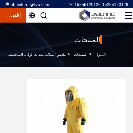
ahuniform@live.com
15255120126-15255120126
إقتباس
المنتجات
>
>
>
المنزل
المنتجات
ملابس السلامة معدات الوقاية الشخصية