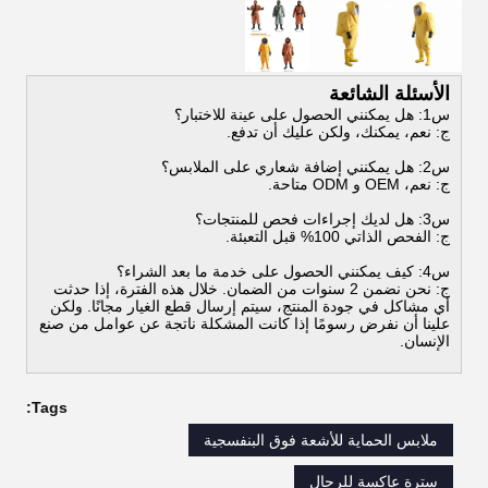
الأسئلة الشائعة
س1: هل يمكنني الحصول على عينة للاختبار؟
ج: نعم، يمكنك، ولكن عليك أن تدفع.
س2: هل يمكنني إضافة شعاري على الملابس؟
ج: نعم، OEM و ODM متاحة.
س3: هل لديك إجراءات فحص للمنتجات؟
ج: الفحص الذاتي 100% قبل التعبئة.
س4: كيف يمكنني الحصول على خدمة ما بعد الشراء؟
ج: نحن نضمن 2 سنوات من الضمان. خلال هذه الفترة، إذا حدثت
أي مشاكل في جودة المنتج، سيتم إرسال قطع الغيار مجانًا. ولكن
علينا أن نفرض رسومًا إذا كانت المشكلة ناتجة عن عوامل من صنع
الإنسان.
Tags:
ملابس الحماية للأشعة فوق البنفسجية
سترة عاكسة للرجال