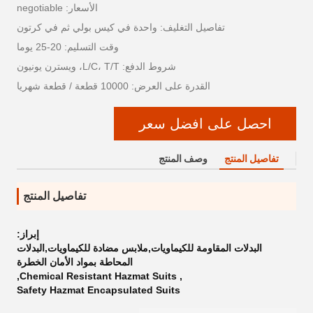
الأسعار: negotiable
تفاصيل التغليف: واحدة في كيس بولي ثم في كرتون
وقت التسليم: 20-25 يوما
شروط الدفع: L/C، T/T، ويسترن يونيون
القدرة على العرض: 10000 قطعة / قطعة شهريا
احصل على افضل سعر
تفاصيل المنتج
وصف المنتج
تفاصيل المنتج
إبراز:
البدلات المقاومة للكيماويات,ملابس مضادة للكيماويات,البدلات
المحاطة بمواد الأمان الخطرة
,
Chemical Resistant Hazmat Suits
,
Safety Hazmat Encapsulated Suits