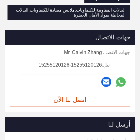
البدلات المقاومة للكيماويات,ملابس مضادة للكيماويات,البدلات
المحاطة بمواد الأمان الخطرة
جهات الاتصال
جهات الاتصال:
Mr. Calvin Zhang
تيل:
15255120126-15255120126
اتصل بنا الآن
أرسل لنا