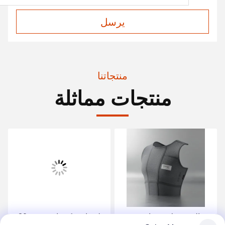
يرسل
منتجاتنا
منتجات مماثلة
نوع الختم: ملابس واقية من
بدلة واقية كيميائية بوزن 30