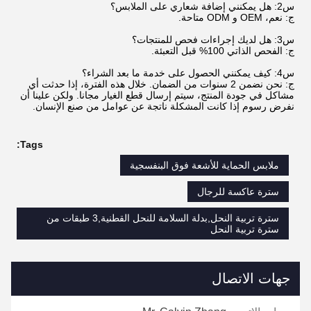
س2: هل يمكنني إضافة شعاري على الملابس؟
ج: نعم، OEM و ODM متاحة.
س3: هل لديك إجراءات فحص للمنتجات؟
ج: الفحص الذاتي 100% قبل التعبئة.
س4: كيف يمكنني الحصول على خدمة ما بعد الشراء؟
ج: نحن نضمن 2 سنوات من الضمان. خلال هذه الفترة، إذا حدثت أي
مشاكل في جودة المنتج، سيتم إرسال قطع الغيار مجانا. ولكن علينا أن
نفرض رسوم إذا كانت المشكلة ناتجة عن عوامل من صنع الإنسان.
Tags:
ملابس الحماية للأشعة فوق البنفسجية
سترة عاكسة للرجال
سترة تربية النحل,بدلة السلامة للنحل القطنية,3 طبقات من
سترة تربية النحل
جهات الاتصال