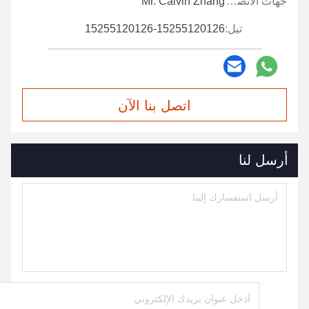
جهات الاتصال:
Mr. Calvin Zhang
تيل:
15255120126-15255120126
اتصل بنا الآن
أرسل لنا