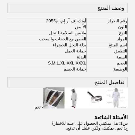
وصف المنتج
رقم الطراز
أوتك-إف آر إم-إم2055
اللون
الأبيض
النوع
ملابس السلامة للنحل
المواد
القطن مع الحجاب والسحب
اسم المنتج
بدلة النحل الخضراء
التطبيق
حماية العمل
السمة
البدلة
الحجم
S,M,L,XL,XXL,XXXL
الوظيفة
حماية الجسم
تفاصيل المنتج
- نعم
الأسئلة الشائعة
س1: هل يمكنني الحصول على عينة للاختبار؟
ج: نعم، يمكنك، ولكن عليك أن تدفع.