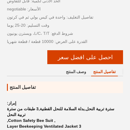
الحد الأدنى لكمية: قابل للتفاوض
الأسعار: negotiable
تفاصيل التغليف: واحدة في كيس بولي ثم في كرتون
وقت التسليم: 20-25 يوما
شروط الدفع: L/C، T/T، ويسترن يونيون
القدرة على العرض: 10000 قطعة / قطعة شهريا
احصل على افضل سعر
تفاصيل المنتج
وصف المنتج
تفاصيل المنتج
إبراز:
سترة تربية النحل,بدلة السلامة للنحل القطنية,3 طبقات من سترة
تربية النحل
,
Cotton Safety Bee Suit
,
3 Layer Beekeeping Ventilated Jacket