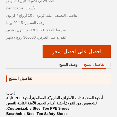
الحد الأدنى لكمية: قابل للتفاوض
الأسعار: negotiable
تفاصيل التغليف: علبة كرتون ، 10 أزواج / كرتون
وقت التسليم: 15-20 يوما
شروط الدفع: L/C، T/T، ويسترن يونيون
القدرة على العرض: 300000 زوج / شهر
احصل على افضل سعر
تفاصيل المنتج
وصف المنتج
تفاصيل المنتج
إبراز:
أحذية السلامة ذات الأطراف الخارجيّة المطاطية,أحذية PPE قابلة
للتخصيص من الفولاذ,أحذية أقدام الحديد الآمنة القابلة للنفس
,
Customizable Steel Toe PPE Shoes
,
Breathable Steel Toe Safety Shoes