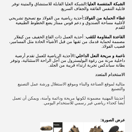
الشبكة المتنفسة العليا:
الشبكة العليا القابلة للاستنشاق والمتينة توفر
قابلية التنفس الفائقة والجفاف السريع.
غطاء الحماية من الفولاذ:
أحذية رياضية من الفولاذ مع تصحيح تشريحي
لأغلبية مساحة الصندوق و دعم قوس ممتاز يضع الخطوط الطبيعية
للقدم
القاعدة المقاومة للثقب
: أحذية العمل ذات القاع الخفيف من كيفلار
مصممة لحماية قدمك من ثقبها من قبل الأشياء الحادة مثل المسامير،
قضيب الفولاذ.
ناعمة و مريحة النعل الداخلي:
الأحذية الرياضية للعمل تقدم أرضية
داخلية مرنة من رغوة البوليسترول من أجل الراحة الاستثنائية، وتوفر
بطانة سباندكس تجربة ارتداء قريبة من الجلد.
الاستخدام المتعدد
مثالية لموقع الصناعة والبناء وموقع الاستغلال ورشة عمل التصنيع
والتصنيع
أحذيتنا المهنية مضمونة لكونها مريحة ودائمة وآمنة، ويمكن أن تعمل
أيضا كحذاء رياضي غير رسمي للاستخدام اليومي.
عرض الصورة: