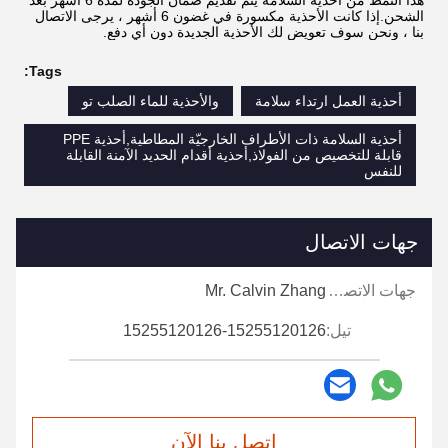
هذا النمط من أحذية السلامة يتم تقديم ضمان الجودة لمدة 6 أشهر بعد
الشحن.إذا كانت الأحذية مكسورة في غضون 6 أشهر ، يرجى الاتصال
بنا ، ونحن سوف تعويض لك الأحذية الجديدة دون أي دفع.
Tags:
أحذية العمل ارتداء سلامة
والأحذية للماء الصلب تو
أحذية السلامة ذات الأطراف الخارجيّة المطاطية,أحذية PPE
قابلة للتخصيص من الفولاذ,أحذية أقدام الحديد الآمنة القابلة
للنفس
جهات الاتصال
جهات الاتصال:
Mr. Calvin Zhang
تيل:
15255120126-15255120126
اتصل بنا الآن