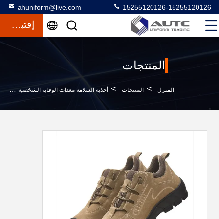
ahuniform@live.com
15255120126-15255120126
إقتباس
المنتجات
>
>
>
المنزل
المنتجات
أحذية السلامة معدات الوقاية الشخصية
أ