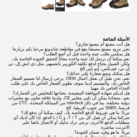
الأسئلة الشائعة
هل أنت مصنع أم مصنع تجاري؟
نحن مزود مصنع مصنعنا يقع في مقاطعة شاندونغ مرحبا بكم بزيارتنا
هل يمكنني طلب عينة واحدة قبل أن أضع الطلب؟
نعم.يمكننا أن نرسل لك عينة واحدة مجانا كتحقق الجودة الخاصة بك،
ولكن العميل يحتاج لدفع تكلفة الكوريير بأنفسهم، مثل دي اتش إل، تي
إن تي، فيديكس، إيم إس الخ
هل يمكنك وضع شعارنا على حذائك؟
نعم، نحن نقبل أن نفعل أعمال OEM. يرجى إرسال لنا تصميم الشعار
الخاص بك، والمصمم لدينا سوف تطوير الشعار الخاص بك على طلب
الحذاء الخاص بك مهنيا.
هل لديكم شهادة الموافقة المعتمدة، نحتاجها للتخليص عن الجمارك؟
نعم، منتجاتنا يمكن أن تلبي معايير CE، ولدينا علاقة تعاون مع مختبرات
دولية مختلفة، بما في ذلك interteck من المملكة المتحدة، CTC من
فرنسا، SABS من جنوب أفريقيا، الخ
س5: ما هي شروط الدفع الخاصة بك، كيف يمكننا أن ندفع لك؟
شركتنا يمكن أن تقبل كل من T / T، و L / C الدفع. إذا كان لديك أي
متطلبات الدفع الأخرى، يرجى ترك تدليك أو الاتصال بائعنا على
الانترنت مباشرة.
س6: ما هو وقت ضمان الجودة؟