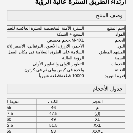
ارتداء الطريق السترة عالية الرؤية
وصف المنتج
اسم المنتج
السترة الآمنة المخصصة السترة العاكسة للعمل ارتد
المواد
النسيج + الشبكة
الحجم
M-4XL،حجم مخصص
اللون
الأحمر، الأزرق، الأسود، البرتقالي، الأصفر ((تقبل 
المشهد المطبق
السلامة على الطرق السلامة في مكان العمل
السمة
الرؤية العالية
الخدمات
التطوير الأولي والتطوير الأولي
التعبئة
واحدة في كيس بولي ثم في كرتون
قدرة التوريد
10000 قطعة/قطعة شهرياً
جدول الأحجام
الحجم
الكتف
محيط الصدر
م
46
55
(ل)
47.5
57.5
60
49
XL
62.5
51.5
XXL
65
53
XXXL