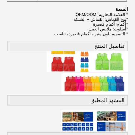
السمة
* العلامة التجارية: OEM/ODM
*نوع القماش: القماش + الشبكة
*أكمام:أكمام قصيرة
*أسلوب: ملابس العمل
* التصميم: لون متين، أكمام قصيرة، تناسب
تفاصيل المنتج
المشهد المطبق