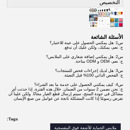
التخصيص
الأسئلة الشائعة
س1: هل يمكنني الحصول على عينة للاختبار؟
ج: نعم، يمكنك، ولكن عليك أن تدفع.
س2: هل يمكنني إضافة شعاري على الملابس؟
ج: نعم، OEM و ODM متاحة.
س3: هل لديك إجراءات فحص للمنتجات؟
ج: الفحص الذاتي 100% قبل التعبئة.
س4: كيف يمكنني الحصول على خدمة ما بعد الشراء؟
ج: نحن نضمن 2 سنوات من الضمان. خلال هذه الفترة، إذا حدثت أي
مشاكل في جودة المنتج، سيتم إرسال قطع الغيار مجانًا. ولكن علينا أن
نفرض رسومًا إذا كانت المشكلة ناتجة عن عوامل من صنع الإنسان.
Tags:
ملابس الحماية للأشعة فوق البنفسجية