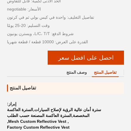
الحد الأدنى لكمية: قابل للتفاوض
الأسعار: negotiable
تفاصيل التغليف: واحدة في كيس بولي ثم في كرتون
وقت التسليم: 20-25 يومًا
شروط الدفع: L/C، T/T، ويسترن يونيون
القدرة على العرض: 10000 قطعة / قطعة شهريا
احصل على افضل سعر
تفاصيل المنتج
وصف المنتج
تفاصيل المنتج
إبراز:
سترة أمان عالية الرؤية لإصلاح السيارات,السترة العاكسة
المخصصة,السترة العاكسة المصنعة حسب الطلب
,
Mesh Custom Reflective Vest
,
Factory Custom Reflective Vest