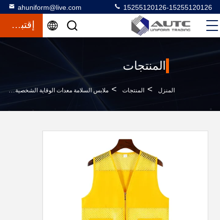
ahuniform@live.com
15255120126-15255120126
إقتباس
المنتجات
>
>
>
المنزل
المنتجات
ملابس السلامة معدات الوقاية الشخصية