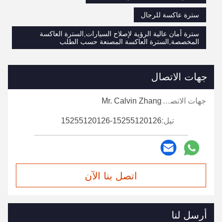
سترة عاكسة للرجال
سترة أمان عالية الرؤية لإصلاح السيارات,السترة العاكسة
المخصصة,السترة العاكسة المصنعة حسب الطلب
جهات الاتصال
جهات الاتصال:
Mr. Calvin Zhang
تيل:
15255120126-15255120126
اتصل بنا الآن
أرسل لنا