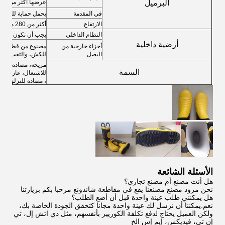
البرميل
عرضها أكثر من 60mm
في المقدمة
يحمل حماية للفص، 
الارتفاع
أكثر من 280 ملم
النظام الداخلي
يجب أن تكون مقاوم
أرضية داخلية
أجزاء خارجية من
مصنوع من قطعة واح
البصل
للكش، والثقب و اخت
مريحة، مضادة للكش
السمة
للاشتعال، عازلة للح
، مضادة للنزلق، م
الأسئلة الشائعة
هل أنت مصنع أم مصنع تجاري؟
نحن مزود مصنع مصنعنا يقع في مقاطعة شاندونغ مرحبا بكم بزيارتنا
هل يمكنني طلب عينة واحدة قبل أن أضع الطلب؟
نعم.يمكننا أن نرسل لك عينة واحدة مجانا كتحقق الجودة الخاصة بك،
ولكن العميل يحتاج لدفع تكلفة الكوريير بأنفسهم، مثل دي اتش إل، تي
إن تي، فيديكس، إيم إس الخ