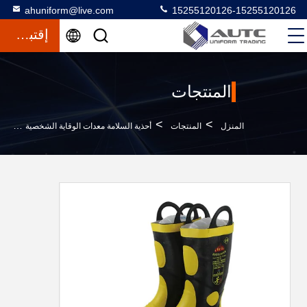
ahuniform@live.com
15255120126-15255120126
إقتباس
المنتجات
>
>
>
المنزل
المنتجات
أحذية السلامة معدات الوقاية الشخصية
ش