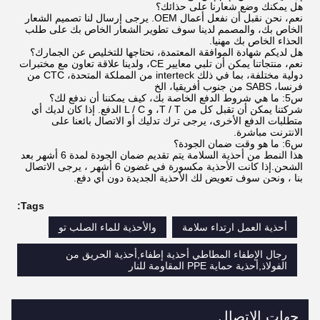
هل يمكنك وضع شعارنا على حذائك؟
نعم، نحن نقبل أن نفعل أعمال OEM. يرجى إرسال لنا تصميم الشعار
الخاص بك، والمصمم لدينا سوف تطوير الشعار الخاص بك على طلب
الحذاء الخاص بك مهنيا.
هل لديكم شهادة الموافقة المعتمدة، نحتاجها للتخليص عن الجمارك؟
نعم، منتجاتنا يمكن أن تلبي معايير CE، ولدينا علاقة تعاون مع مختبرات
دولية مختلفة، بما في ذلك interteck من المملكة المتحدة، CTC من
فرنسا، SABS من جنوب أفريقيا، الخ
س5: ما هي شروط الدفع الخاصة بك، كيف يمكننا أن ندفع لك؟
شركتنا يمكن أن تقبل كل من T / T، و L / C الدفع. إذا كان لديك أي
متطلبات الدفع الأخرى، يرجى ترك تدليك أو الاتصال بائعنا على
الانترنت مباشرة.
س6: ما هو وقت ضمان الجودة؟
هذا النمط من أحذية السلامة يتم تقديم ضمان الجودة لمدة 6 أشهر بعد
الشحن.إذا كانت الأحذية مكسورة في غضون 6 أشهر ، يرجى الاتصال
بنا ، ونحن سوف تعويض لك الأحذية الجديدة دون أي دفع.
Tags:
أحذية العمل ارتداء سلامة
والأحذية للماء الصلب تو
رجال الإطفاء المطاطي أحذية إطفاء,أحذية الحريق من
الفولاذ,أحذية حماية PPE المقاومة للنار
جهات الاتصال