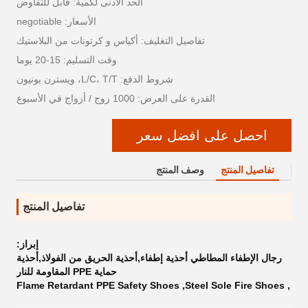
الحد الأدنى لكمية: قابل للتفاوض
الأسعار: negotiable
تفاصيل التغليف: أكياس و كرتونات من البلاستيك
وقت التسليم: 15-20 يوما
شروط الدفع: L/C، T/T، ويسترن يونيون
القدرة على العرض: 1000 زوج / أزواج في الأسبوع
احصل على افضل سعر
تفاصيل المنتج
وصف المنتج
تفاصيل المنتج
إبراز:
رجال الإطفاء المطاطي أحذية إطفاء,أحذية الحريق من الفولاذ,أحذية
حماية PPE المقاومة للنار
Flame Retardant PPE Safety Shoes
,
Steel Sole Fire Shoes
,