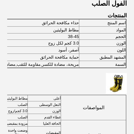
الفول الصلب
المنتجات
اسم المنتج
حذاء مكافحة الحرائق
المواد
مطاط البوليثين
الحجم
38-45
الوزن
3.0 كجم لكل زوج
اللون
أصفر، أسود
المشهد المطبق
حماية مكافحة الحرائق
السمة
مريحة، مضادة للكسر
,
مقاومة للثقب
,
مضاد للاش
أعلى
مطاط البوليثين
النعل الوسطى
الصلب
المواصفات
الوزن
3.0 كجم/زوج
غطاء القدم
الصلب
الحافة العليا
مزودة بمقبضين لسهو
وضعت واحدة على كل
المقبضات