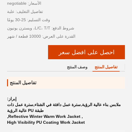
الأسعار: negotiable
تفاصيل التغليف: علبة
وقت التسليم: 25-30 يومًا
شروط الدفع: L/C، T/T، ويسترن يونيون
القدرة على العرض: 10000 قطعة / شهر
احصل على افضل سعر
تفاصيل المنتج
وصف المنتج
تفاصيل المنتج
إبراز:
ملابس بناء عالية الرؤية,سترة عمل دافئة في الشتاء,سترة عمل ذات
طبقة PU عالية الرؤية
,
Reflective Winter Warm Work Jacket
,
High Visibility PU Coating Work Jacket