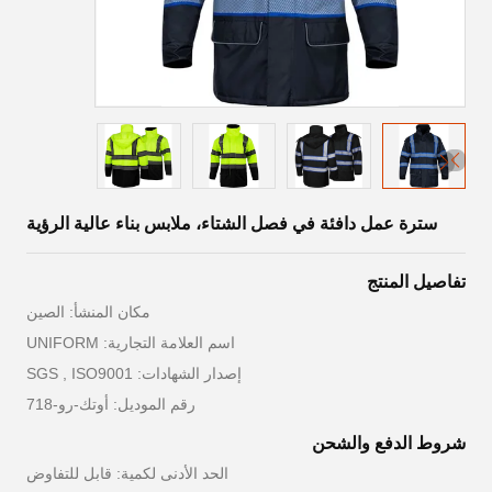
سترة عمل دافئة في فصل الشتاء، ملابس بناء عالية الرؤية
تفاصيل المنتج
مكان المنشأ: الصين
اسم العلامة التجارية: UNIFORM
إصدار الشهادات: SGS , ISO9001
رقم الموديل: أوتك-رو-718
شروط الدفع والشحن
الحد الأدنى لكمية: قابل للتفاوض