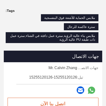
Tags:
ملابس الحماية للأشعة فوق البنفسجية
سترة عاكسة للرجال
ملابس بناء عالية الرؤية,سترة عمل دافئة في الشتاء,سترة عمل
ذات طبقة PU عالية الرؤية
جهات الاتصال
جهات الاتصال:
Mr. Calvin Zhang
تيل:
15255120126-15255120126
اتصل بنا الآن