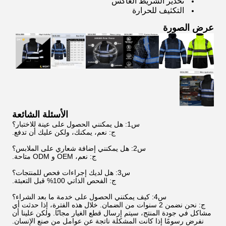
تحذير الشريط العاكس
التكثيف للحرارة
عرض الصورة
الأسئلة الشائعة
س1: هل يمكنني الحصول على عينة للاختبار؟
ج: نعم، يمكنك، ولكن عليك أن تدفع.
س2: هل يمكنني إضافة شعاري على الملابس؟
ج: نعم، OEM و ODM متاحة.
س3: هل لديك إجراءات فحص للمنتجات؟
ج: الفحص الذاتي 100% قبل التعبئة.
س4: كيف يمكنني الحصول على خدمة ما بعد الشراء؟
ج: نحن نضمن 2 سنوات من الضمان. خلال هذه الفترة، إذا حدثت أي
مشاكل في جودة المنتج، سيتم إرسال قطع الغيار مجانًا. ولكن علينا أن
نفرض رسومًا إذا كانت المشكلة ناتجة عن عوامل من صنع الإنسان.