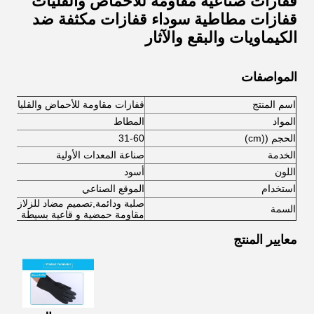
قفازات صناعية مقاومة للأحماض والقليات
قفازات مطاطية سوداء قفازات مكثفة ضد
الكيماويات والبقع والآثار
المواصفات
اسم المنتج
قفازات مقاومة للأحماض والقليات
المواد
المطاط
الحجم ((cm)
31-60
الخدمة
صناعة المعدات الأولية
اللون
أسود
استخدام
الموقع الصناعي
صلبة ودائمة
,
تصميم مضاد للزلازل، غي
السمة
مقاومة حمضية و قاعية بسيطة
معايير المنتج