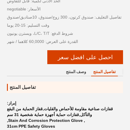
الحد الأدنى لكمية: قابل للتفاوض
الأسعار: negotiable
تفاصيل التغليف: صندوق كرتون، 300 زوج/صندوق، 10صناديق/صندوق
وقت التسليم: 15-20 يوما
شروط الدفع: L/C، T/T، ويسترن يونيون
القدرة على العرض: 60,0000 كلاهما / شهر
احصل على افضل سعر
تفاصيل المنتج
وصف المنتج
تفاصيل المنتج
إبراز:
قفازات صناعية مقاومة للأحماض والقليات,قفاز الحماية من البقع
والتآكل,قفازات حماية أجهزة حماية شخصية 31 سم
,
Stain And Corrosion Protection Glove
,
31cm PPE Safety Gloves