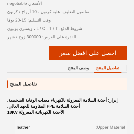
الأسعار: negotiable
تفاصيل التغليف: علبة كرتون ، 10 أزواج / كرتون
وقت التسليم: 15-20 يومًا
شروط الدفع: L / C ، T / T ، ويسترن يونيون
القدرة على العرض: 300000 زوج / شهر
احصل على افضل سعر
تفاصيل المنتج
وصف المنتج
تفاصيل المنتج
إبراز:
أحذية السلامة المعزولة بالكهرباء معدات الوقاية الشخصية
,
أحذية السلامة PPE المقاومة للجهد العالي
,
الأحذية الكهربائية المعزولة 18KV
leather
Upper Material: