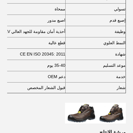
تسولي
ممحاة
إصبع قدم
اصبع مدور
وظيفة
أحذية أمان مقاومة للجهد العالي 18KV
النمط العلوي
قطع عالية
شهادة
CE EN ISO 20345: 2011
موعد التسليم
35-40 يوم
خدمة
دعم OEM
شعار
قبول الشعار المخصص
ورشة الإنتاج