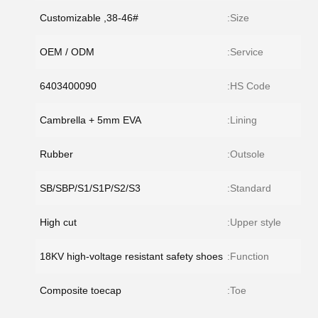
38-46#, Customizable
Size:
OEM / ODM
Service:
6403400090
HS Code:
Cambrella + 5mm EVA
Lining:
Rubber
Outsole:
SB/SBP/S1/S1P/S2/S3
Standard:
High cut
Upper style:
18KV high-voltage resistant safety shoes
Function:
Composite toecap
Toe: