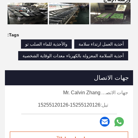
Tags:
أحذية العمل ارتداء سلامة
والأحذية للماء الصلب تو
أحذية السلامة المعزولة بالكهرباء معدات الوقاية الشخصية
جهات الاتصال
جهات الاتصال:
Mr. Calvin Zhang
تيل:
15255120126-15255120126