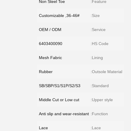
Non Steel Toe
Feature:
36-46#, Customizable
Size:
OEM / ODM
Service:
6403400090
HS Code:
Mesh Fabric
Lining:
Rubber
Outsole Material:
SB/SBP/S1/S1P/S2/S3
Standard:
Middle Cut or Low cut
Upper style:
Anti slip and wear-resistant
Function:
Lace
Lace: