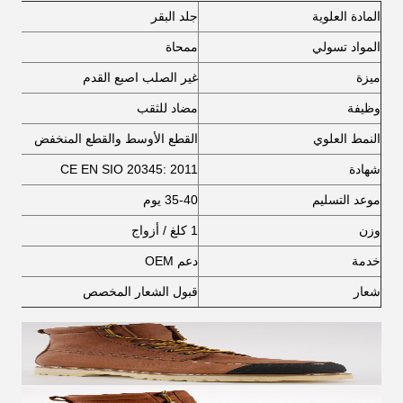
المادة العلوية
جلد البقر
المواد تسولي
ممحاة
ميزة
غير الصلب اصبع القدم
وظيفة
مضاد للثقب
النمط العلوي
القطع الأوسط والقطع المنخفض
شهادة
CE EN SIO 20345: 2011
موعد التسليم
35-40 يوم
وزن
1 كلغ / أزواج
خدمة
دعم OEM
شعار
قبول الشعار المخصص