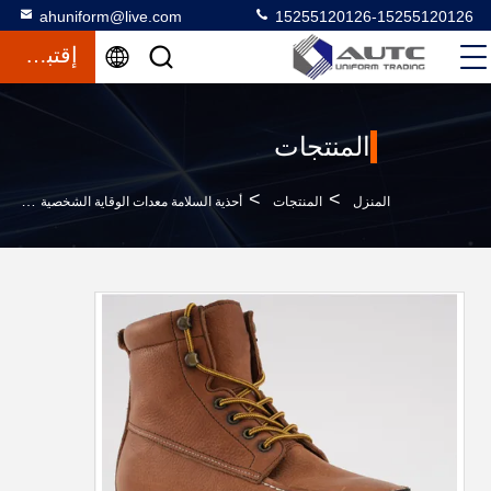
ahuniform@live.com
15255120126-15255120126
إقتباس
المنتجات
>
>
>
المنزل
المنتجات
أحذية السلامة معدات الوقاية الشخصية
أ