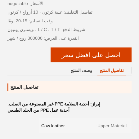
الأسعار: negotiable
تفاصيل التغليف: علبة كرتون ، 10 أزواج / كرتون
وقت التسليم: 15-20 يومًا
شروط الدفع: L / C ، T / T ، ويسترن يونيون
القدرة على العرض: 300000 زوج / شهر
احصل على افضل سعر
تفاصيل المنتج
وصف المنتج
تفاصيل المنتج
إبراز:
أحذية السلامة PPE غير المصنوعة من الصلب
,
أحذية عمل PPE من الجلد الطبيعي
Cow leather
Upper Material: