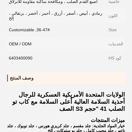
خاصية:
اصبع القدم الصلب ، ومكافحة ساكنة مقاومة للانزلاق
رمادي ، أبيض ، أصفر ، أزرق ، أحمر ، أخضر ، برتقالي ،
اللون:
إلخ
36-47#, Customizable
Size:
الخدمات:
OEM / ODM
كود HS:
6403400090
وصف المنتج
الولايات المتحدة الأمريكية العسكرية للرجال
أحذية السلامة العالية أعلى السلامة مع كاب تو
الصلب 41 "حجم S3 الصف
ميزات المنتجات
خيار المواد الجلدية: جلد مقسم ، جلد كريزي هورس ، جلد نوبوك ، جلد
ناعم ، جلد محبب كامل ، جلد بو ستوكات ، إلخ