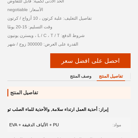
الحد الأدنى لكمية: قابل للتفاوض
الأسعار: negotiable
تفاصيل التغليف: علبة كرتون ، 10 أزواج / كرتون
وقت التسليم: 15-20 يومًا
شروط الدفع: L / C ، T / T ، ويسترن يونيون
القدرة على العرض: 300000 زوج / شهر
احصل على افضل سعر
تفاصيل المنتج
وصف المنتج
تفاصيل المنتج
إبراز:
أحذية العمل ارتداء سلامة
,
والأحذية للماء الصلب تو
مواد:
PU + الألياف الدقيقة + EVA