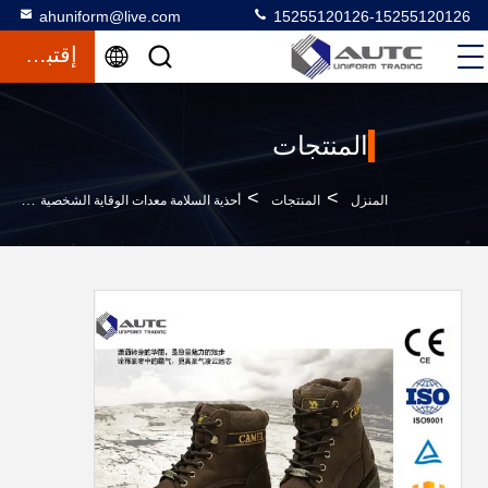
ahuniform@live.com
15255120126-15255120126
إقتباس
المنتجات
>
>
>
المنزل
المنتجات
أحذية السلامة معدات الوقاية الشخصية
PPE