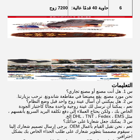
6
حاوية 40 قدمًا عالية:
7200 زوج
التعليمات
س 1. هل أنت مصنع أو مصنع تجاري؟
نحن مورد مصنع. يقع مصنعنا في مقاطعة شاندونغ. نرحب بزيارتنا.
س 2. هل يمكنني أن أسأل عينة زوج واحد قبل وضع النظام؟
نعم ، يمكننا أن نرسل لك عينة زوجية واحدة مجانًا كاختبار الجودة
الخاص بك ، ولكن يحتاج العملاء إلى دفع تكلفة البريد السريع بأنفسهم ،
مثل DHL ، TNT ، Fedex ، EMS إلخ.
س 3. يمكنك جعل شعارنا على حذائك؟
نعم ، نحن نقبل القيام بأعمال OEM. يرجى إرسال تصميم شعارك إلينا
، سيقوم مصممنا بتطوير شعارك على طلب الحذاء الخاص بك بشكل
احترافي.