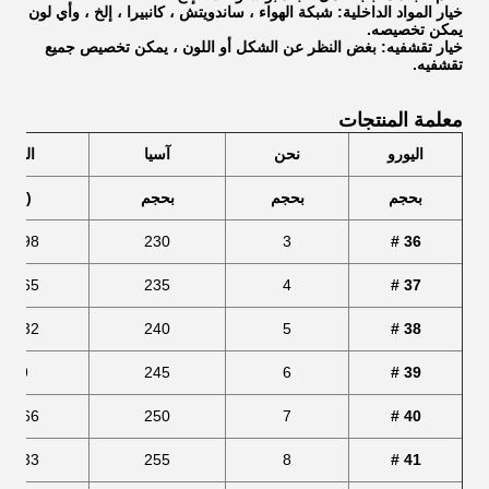
خيار المواد الداخلية:
شبكة الهواء ، ساندويتش ، كانبيرا ، إلخ
، وأي لون
يمكن تخصيصه.
خيار تقشفيه: بغض النظر عن الشكل أو اللون ، يمكن تخصيص جميع
تقشفيه.
معلمة المنتجات
اليورو
نحن
آسيا
الطول
بحجم
بحجم
بحجم
(سم)
39.98
230
3
36 #
46.65
235
4
37 #
53.32
240
5
38 #
259
245
6
39 #
66.66
250
7
40 #
73.33
255
8
41 #