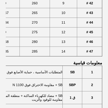
280
260
9
42 #
86.67
265
10
43 #
93.34
270
11
44 #
300
275
12
45 #
06.68
280
13
46 #
13.35
285
14
47 #
معلومات قياسية
1
SB
المتطلبات الأساسية ، حماية الأصابع فوق 200 جول
2
SBP
SB + مقاومة الاختراق فوق 1100 N
SB + مضاد للكهرباء الساكنة + منطقة المق
3
ق 1
مقاومة للوقود والزيت