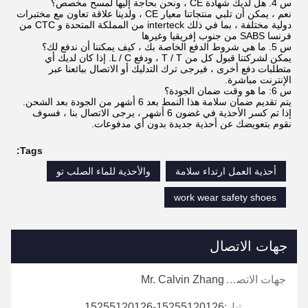
س 4. هل لديك شهادة CE ، ونحن بحاجة إليها لمسح مخصص؟
نعم ، يمكن أن تلبي منتجاتنا معيار CE ، ولدينا علاقة تعاون مع مختبرات
دولية مختلفة ، بما في ذلك interteck من المملكة المتحدة و CTC من
فرنسا SABS من جنوب إفريقيا وغيرها
س 5. ما هي شروط الدفع الخاصة بك ، كيف يمكننا أن ندفع لك؟
يمكن لشركتنا قبول كل من T / T ، ودفع L / C. إذا كان لديك أي
متطلبات دفع أخرى ، فيرجى ترك التدليك أو الاتصال ببائعنا عبر
الإنترنت مباشرة.
س 6: ما هو وقت ضمان الجودة؟
يتم تقديم ضمان سلامة هذا النمط بعد 6 أشهر من الجودة بعد الشحن.
إذا تم كسر الأحذية في غضون 6 أشهر ، يرجى الاتصال بنا ، فسوف
نقوم بتعويضك عن أحذية جديدة بدون أي مدفوعات.
Tags:
أحذية العمل ارتداء سلامة
والأحذية للماء الصلب تو
work wear safety shoes
جهات الاتصال
جهات الاتصال:
Mr. Calvin Zhang
تيل:
15255120126-15255120126