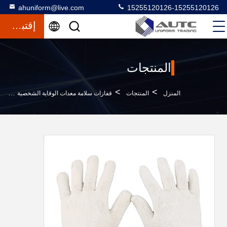
ahuniform@live.com
15255120126-15255120126
إقتباس
المنتجات
>
>
>
المنزل
المنتجات
قفازات سلامة معدات الوقاية الشخصية