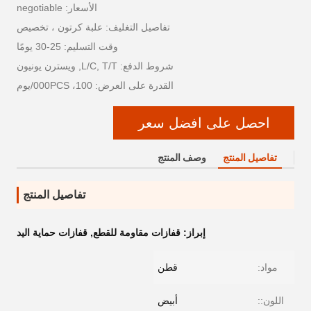
الأسعار: negotiable
تفاصيل التغليف: علبة كرتون ، تخصيص
وقت التسليم: 25-30 يومًا
شروط الدفع: L/C, T/T, ويسترن يونيون
القدرة على العرض: 100، 000PCS/يوم
احصل على افضل سعر
تفاصيل المنتج
وصف المنتج
تفاصيل المنتج
إبراز:
قفازات مقاومة للقطع
,
قفازات حماية اليد
مواد:
قطن
اللون::
أبيض