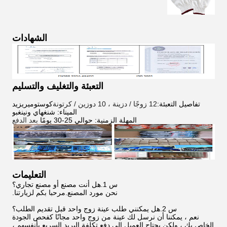
الشهادات
التعبئة والتغليف والتسليم
تفاصيل التعبئة:
12 زوجًا / دزينة ، 10 دوزين / كرتونة
كوستوميريزيد
الميناء: شنغهاي ونينغبو
المهلة الزمنية: حوالي 25-30 يومًا
بعد الدفع
التعليمات
س 1.هل أنت مصنع أو مصنع تجاري؟
نحن مورد المصنع.مرحبا بكم لزيارتنا.
س 2.هل يمكنني طلب عينة زوج واحد قبل تقديم الطلب؟
نعم ، يمكننا أن نرسل لك عينة من زوج واحد مجانًا كفحص الجودة
الخاص بك ، ولكن يحتاج العميل إلى دفع تكلفة البريد السريع بأنفسهم ،