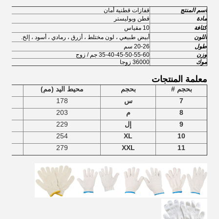
اسم المنتج
قفازات قطنية أمان
مادة
قطن وبوليستر
كثافة
10 مقياس
اللون
أبيض طبيعي ، لون مختلط ، أزرق ، رمادي ، أسود ، إلخ.
طول
20-26 سم
وزن
35-40-45-50-55-60 جم ​​/ زوج
موك
36000 زوجا
معلمة المنتجات
بحجم #
بحجم
محيط اليد (مم)
طول 
7
س
178
8
م
203
9
إل
229
254
XL
10
279
XXL
11