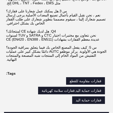
مثل DHL ، TNT ، Fedex ، EMS إلخ.
س 3.هل يمكنك عمل شعارنا على قفازك؟
نعم ، نحن نقبل القيام بأعمال تصنيع المعدات الأصلية.يرجى إرسال
تصميم شعارك إلينا ، سيقوم مصممنا بتطوير شعارك على طلب القفاز
الخاص بك بشكل احترافي.
Q4: هل لديك شهادة CE لمنتجاتك؟
نحن نتعاون مع مختبرات اختبار CTC و SATRA و TUV لسنوات
عديدة.معظم القفازات بشهادات CE (EN420 ، EN388 ، EN511)
س 5: كيف يفعل المصنع الخاص بك فيما يتعلق بمراقبة الجودة؟
الجودة هي الأولوية. يركز موظفو AUTC دائمًا بشكل كبير على عمليات
التفتيش من المواد الخام إلى المنتجات شبه المصنعة والمنتجات
النهائية.
Tags:
قفازات مقاومة للقطع
قفازات حماية اليد,قفازات سلامة كهربائية
قفازات حماية اليد