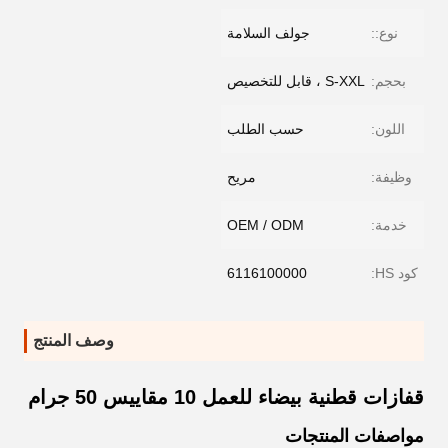
نوع::
جولف السلامة
بحجم:
S-XXL ، قابل للتخصيص
اللون:
حسب الطلب
وظيفة:
مريح
خدمة:
OEM / ODM
كود HS:
6116100000
وصف المنتج
قفازات قطنية بيضاء للعمل 10 مقاييس 50 جرام
مواصفات المنتجات