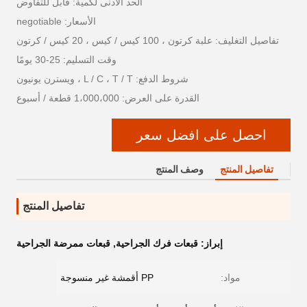
الحد الأدنى لكمية: قابل للتفاوض
الأسعار: negotiable
تفاصيل التغليف: علبة كرتون ، 100 كيس / كيس ، 20 كيس / كرتون
وقت التسليم: 25-30 يومًا
شروط الدفع: L / C ، T / T ، ويسترن يونيون
القدرة على العرض: 1،000،000 قطعة / أسبوع
احصل على افضل سعر
تفاصيل المنتج
وصف المنتج
تفاصيل المنتج
إبراز:
قبعات فرك الجراحية
,
قبعات ممرضة الجراحية
مواد:
PP أقمشة غير منسوجة