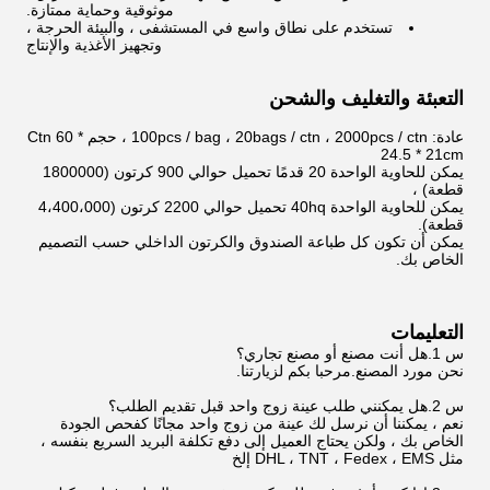
موثوقية وحماية ممتازة.
تستخدم على نطاق واسع في المستشفى ، والبيئة الحرجة ،
وتجهيز الأغذية والإنتاج
التعبئة والتغليف والشحن
عادة: 100pcs / bag ، 20bags / ctn ، 2000pcs / ctn ، حجم Ctn 60 *
24.5 * 21cm
يمكن للحاوية الواحدة 20 قدمًا تحميل حوالي 900 كرتون (1800000
قطعة) ،
يمكن للحاوية الواحدة 40hq تحميل حوالي 2200 كرتون (4،400،000
قطعة).
يمكن أن تكون كل طباعة الصندوق والكرتون الداخلي حسب التصميم
الخاص بك.
التعليمات
س 1.هل أنت مصنع أو مصنع تجاري؟
نحن مورد المصنع.مرحبا بكم لزيارتنا.
س 2.هل يمكنني طلب عينة زوج واحد قبل تقديم الطلب؟
نعم ، يمكننا أن نرسل لك عينة من زوج واحد مجانًا كفحص الجودة
الخاص بك ، ولكن يحتاج العميل إلى دفع تكلفة البريد السريع بنفسه ،
مثل DHL ، TNT ، Fedex ، EMS إلخ