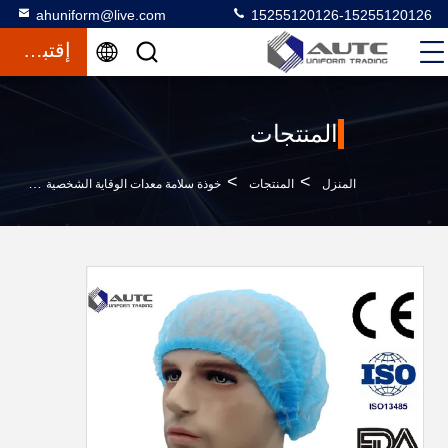
ahuniform@live.com
15255120126-15255120126
إقتباس
المنتجات
>
>
>
المنزل
المنتجات
خوذة سلامة معدات الوقاية الشخصية
الق