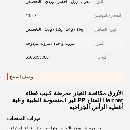
اللون:
أبيض ، أزرق ، أخضر ، وردي ، التخصيص
الحجم (بالبوصة):
18-24 "
الوزن الصافي:
10g / 12g / 14g / 16g ، التخصيص
المرن:
مرونة واحدة / مرونة مزدوجة
كود HS:
6506999000
وصف المنتج
الأزرق مكافحة الغبار ممرضة كليب غطاء
Hairnet المتاح PP غير المنسوجة الطبية واقية
أغطية الرأس الجراحية
ميزات المنتجات
مريحة ، يمكن التخلص منها ، مريحة ، قابلة للاختراق ،