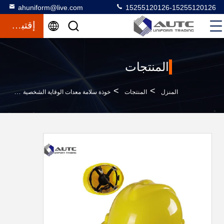
ahuniform@live.com
15255120126-15255120126
إقتباس
المنتجات
>
>
>
المنزل
المنتجات
خوذة سلامة معدات الوقاية الشخصية
ed.