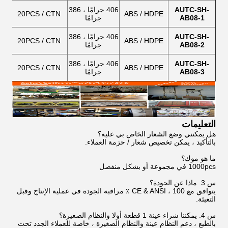
AUTC-SH-
406 جرامًا ، 386
20PCS / CTN
ABS / HDPE
AB08-1
جرامًا
AUTC-SH-
406 جرامًا ، 386
20PCS / CTN
ABS / HDPE
AB08-2
جرامًا
AUTC-SH-
406 جرامًا ، 386
20PCS / CTN
ABS / HDPE
AB08-3
جرامًا
التعليمات
هل يمكنني وضع الشعار الخاص بي عليه؟
بالتأكيد ، يمكن تخصيص شعار / حزمة العملاء.
ما هو موك؟
1000pcs في مجموعة أو بشكل منفصل
س 3. ماذا عن الجودة؟
يتوافق مع CE & ANSI ، 100 ٪ مراقبة الجودة في عملية الإنتاج وقبل
التعبئة.
س 4. يمكننا شراء عينة 1 قطعة أولا والنظام الصغيرة؟
بالطبع ، دعم النظام عينة والنظام الصغيرة ، خاصة للعملاء الجدد تحت