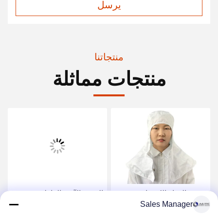
يرسل
منتجاتنا
منتجات مماثلة
مصنع الغذاء الكهربائي
الخوذة الآمنة العازلة من
Sales Manager
البوليستر المقاوم للغبار
سلسلة الدياموند ABS
الجملة خدمة OEM غرفة
102018 8 نقاط غطاء