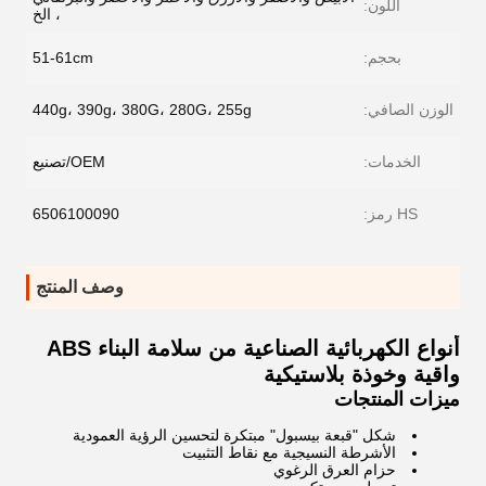
اللون:
، الخ
بحجم:
51-61cm
الوزن الصافي:
440g، 390g، 380G، 280G، 255g
الخدمات:
OEM/تصنيع
HS رمز:
6506100090
وصف المنتج
أنواع الكهربائية الصناعية من سلامة البناء ABS
واقية وخوذة بلاستيكية
ميزات المنتجات
شكل "قبعة بيسبول" مبتكرة لتحسين الرؤية العمودية
الأشرطة النسيجية مع نقاط التثبيت
حزام العرق الرغوي