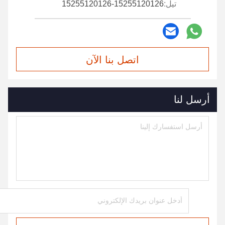
تيل:
15255120126-15255120126
اتصل بنا الآن
أرسل لنا