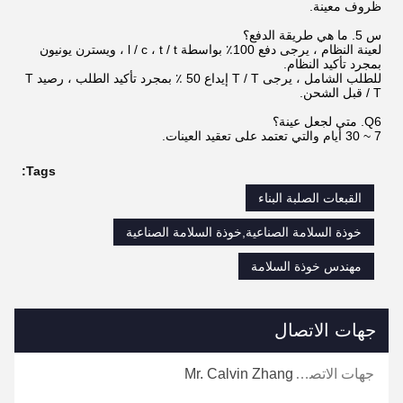
ظروف معينة.
س 5. ما هي طريقة الدفع؟
لعينة النظام ، يرجى دفع 100٪ بواسطة l / c ، t / t ، ويسترن يونيون
بمجرد تأكيد النظام.
للطلب الشامل ، يرجى T / T إيداع 50 ٪ بمجرد تأكيد الطلب ، رصيد T
/ T قبل الشحن.
Q6. متى لجعل عينة؟
7 ~ 30 أيام والتي تعتمد على تعقيد العينات.
Tags:
القبعات الصلبة البناء
خوذة السلامة الصناعية,خوذة السلامة الصناعية
مهندس خوذة السلامة
جهات الاتصال
جهات الاتصال:
Mr. Calvin Zhang