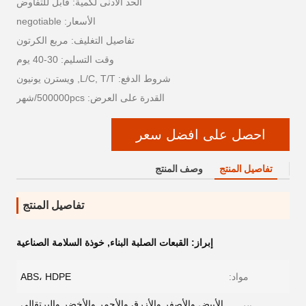
الحد الأدنى لكمية: قابل للتفاوض
الأسعار: negotiable
تفاصيل التغليف: مربع الكرتون
وقت التسليم: 30-40 يوم
شروط الدفع: L/C, T/T, ويسترن يونيون
القدرة على العرض: 500000pcs/شهر
احصل على افضل سعر
تفاصيل المنتج
وصف المنتج
تفاصيل المنتج
إبراز:
القبعات الصلبة البناء
,
خوذة السلامة الصناعية
مواد:
ABS، HDPE
الأبيض والأصفر والأزرق والأحمر والأخضر والبرتقالي