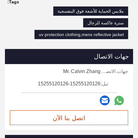
Tags:
ملابس الحماية للأشعة فوق البنفسجية
سترة عاكسة للرجال
uv protection clothing,mens reflective jacket
جهات الاتصال
جهات الاتصال:
Mr. Calvin Zhang
تيل:
15255120126-15255120126
اتصل بنا الآن