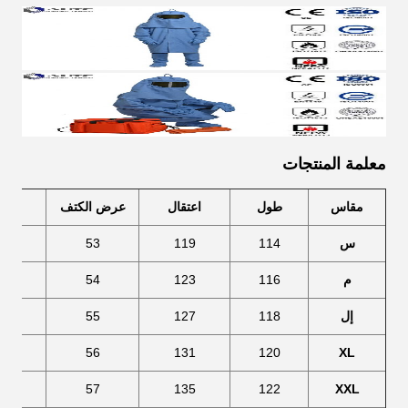
معلمة المنتجات
مقاس
طول
اعتقال
عرض الكتف
كم
س
114
119
53
63
م
116
123
54
64
إل
118
127
55
65
66
56
131
120
XL
67
57
135
122
XXL