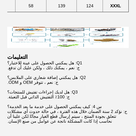
68
58
139
124
XXXL
التعليمات
Q1: هل يمكنني الحصول على عينة للاختبار؟
ج: نعم ، يمكنك ذلك ، ولكن عليك أن تدفع.
Q2: هل يمكنني إضافة شعاري على الملابس؟
ج: نعم ، تتوفر OEM و ODM.
Q3: هل لديك إجراءات تفتيش للمنتجات؟
ج: 100٪ التفتيش الذاتي قبل التعبئة.
س 4: كيف يمكنني الحصول على خدمة ما بعد الخدمة؟
ج: نؤكد 2 سنة الضمان.خلال هذه الفترة ، في حالة حدوث أي مشكلات
تتعلق بجودة المنتج ، سيتم إرسال قطع الغيار مجانًا.لكن علينا أن
نحاسب إذا كانت المشكلة ناتجة عن عوامل من صنع الإنسان.