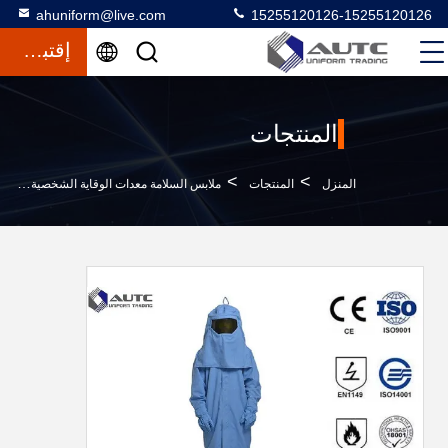
ahuniform@live.com
15255120126-15255120126
إقتباس
المنتجات
>
>
>
المنزل
المنتجات
ملابس السلامة معدات الوقاية الشخصية